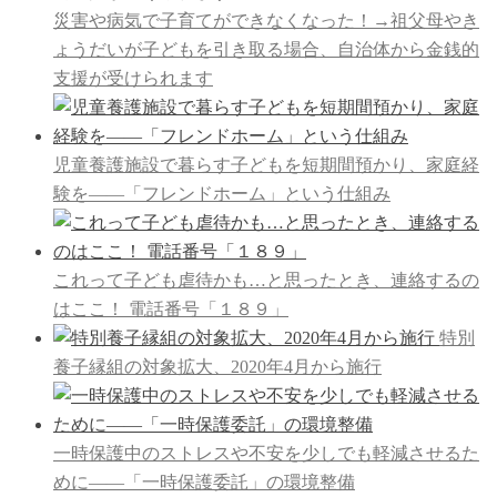
災害や病気で子育てができなくなった！→祖父母やき
ょうだいが子どもを引き取る場合、自治体から金銭的
支援が受けられます
児童養護施設で暮らす子どもを短期間預かり、家庭経
験を――「フレンドホーム」という仕組み
これって子ども虐待かも…と思ったとき、連絡するの
はここ！ 電話番号「１８９」
特別
養子縁組の対象拡大、2020年4月から施行
一時保護中のストレスや不安を少しでも軽減させるた
めに――「一時保護委託」の環境整備