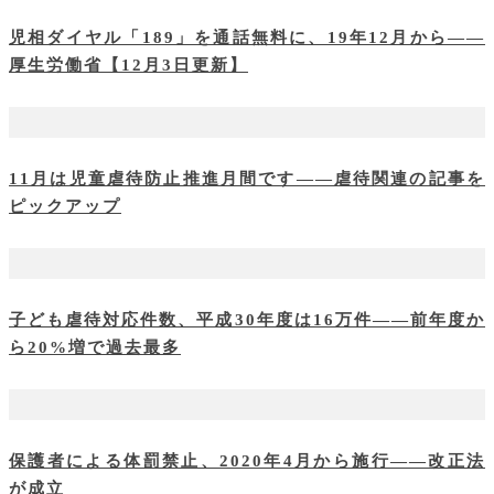
児相ダイヤル「189」を通話無料に、19年12月から――
厚生労働省【12月3日更新】
11月は児童虐待防止推進月間です――虐待関連の記事を
ピックアップ
子ども虐待対応件数、平成30年度は16万件――前年度か
ら20%増で過去最多
保護者による体罰禁止、2020年4月から施行――改正法
が成立