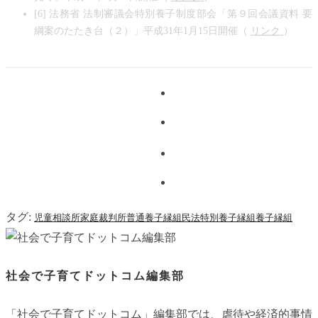
[6] 法務省 法制審議会特別養子制度部会「第９回会議資料 要
綱案のたたき台（２）」平成31年1月15日開催（
リンク
）
タグ:
児童相談所
家庭裁判所
普通養子縁組
民法
特別養子縁組
養子縁組
社会で子育てドットコム編集部
「社会で子育てドットコム」編集部では、虐待や経済的事情