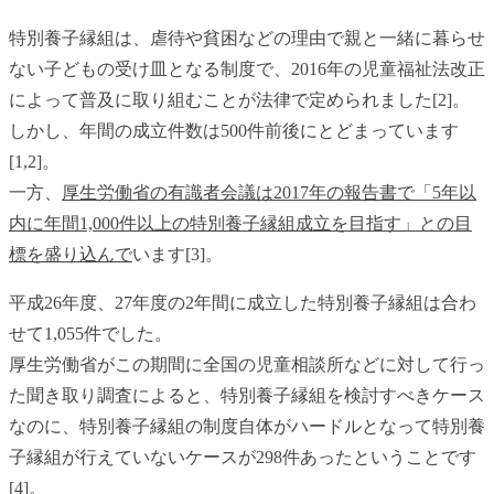
特別養子縁組は、虐待や貧困などの理由で親と一緒に暮らせ
ない子どもの受け皿となる制度で、2016年の児童福祉法改正
によって普及に取り組むことが法律で定められました[2]。
しかし、年間の成立件数は500件前後にとどまっています
[1,2]。
一方、
厚生労働省の有識者会議は2017年の報告書で「5年以
内に年間1,000件以上の特別養子縁組成立を目指す」との目
標を盛り込んで
います[3]。
平成26年度、27年度の2年間に成立した特別養子縁組は合わ
せて1,055件でした。
厚生労働省がこの期間に全国の児童相談所などに対して行っ
た聞き取り調査によると、特別養子縁組を検討すべきケース
なのに、特別養子縁組の制度自体がハードルとなって特別養
子縁組が行えていないケースが298件あったということです
[4]。