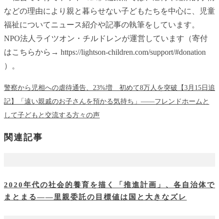
などの理由により親と暮らせない子どもたちを中心に、児童
福祉についてニュース紹介や記事の執筆をしています。
NPO法人ライツオン・チルドレンが運営しています（寄付
はこちらから→ https://lightson-children.com/support/#donation
）。
警察から児相への虐待通告、23%増 初めて8万人を突破【3月15日追
記】
「遠い親戚のお子さんを預かる気持ち」――フレンドホームと
して子どもと交流する方々の声
関連記事
2020年代の社会的養育を描く「推進計画」、各自治体で
まとまる――里親委託の目標値は国と大きなズレ