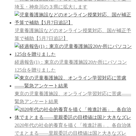
埼玉・神奈川の３県に拡大します
児童養護施設などのオンライン授業対応、国が補正予
算で補助【5月7日追記】
経過報告(1)：東京の児童養護施設20か所にパソコン
125台を贈りました
東京の児童養護施設、オンライン学習対応に苦慮――
緊急アンケート結果
2020年代の社会的養育を描く「推進計画」、各自治体
でまとまる――里親委託の目標値は国と大きなズレ