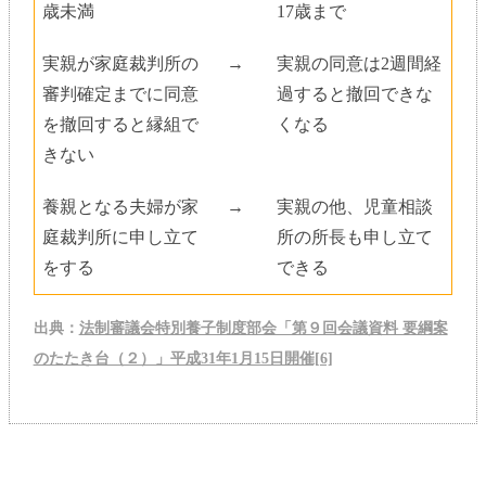
歳未満
17歳まで
実親が家庭裁判所の
→
実親の同意は2週間経
審判確定までに同意
過すると撤回できな
を撤回すると縁組で
くなる
きない
養親となる夫婦が家
→
実親の他、児童相談
庭裁判所に申し立て
所の所長も申し立て
をする
できる
出典：
法制審議会特別養子制度部会「第９回会議資料 要綱案
のたたき台（２）」平成31年1月15日開催[6]