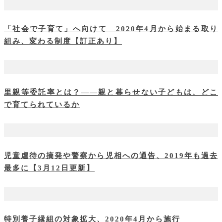
「社会で子育て」へ向けて 2020年4月から始まる取り
組み、変わる制度【訂正あり】
里親等委託率とは？――親と暮らせない子どもは、どこ
で育てられているか
児童虐待の摘発や警察から児相への通告、2019年も過去
最多に【3月12日更新】
特別養子縁組の対象拡大、2020年4月から施行