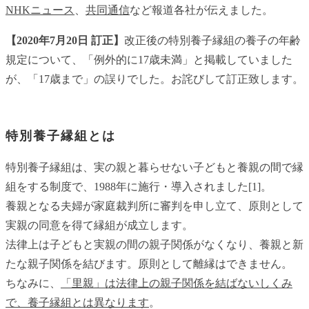
NHKニュース
、
共同通信
など報道各社が伝えました。
【2020年7月20日 訂正】
改正後の特別養子縁組の養子の年齢
規定について、「例外的に17歳未満」と掲載していました
が、「17歳まで」の誤りでした。お詫びして訂正致します。
特別養子縁組とは
特別養子縁組は、実の親と暮らせない子どもと養親の間で縁
組をする制度で、1988年に施行・導入されました[1]。
養親となる夫婦が家庭裁判所に審判を申し立て、原則として
実親の同意を得て縁組が成立します。
法律上は子どもと実親の間の親子関係がなくなり、養親と新
たな親子関係を結びます。原則として離縁はできません。
ちなみに、
「里親」は法律上の親子関係を結ばないしくみ
で、養子縁組とは異なります
。