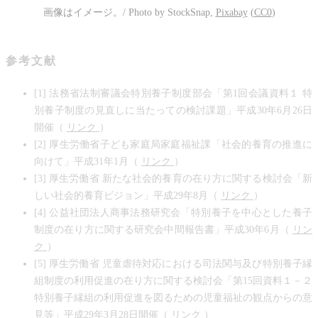
画像はイメージ。/ Photo by StockSnap,
Pixabay
(
CC0
)
参考文献
[1] 法務省法制審議会特別養子制度部会「第1回会議資料１ 特
別養子制度の見直しに当たっての検討課題」平成30年6月26日
開催（
リンク
）
[2] 厚生労働省子ども家庭局家庭福祉課「社会的養育の推進に
向けて」平成31年1月（
リンク
）
[3] 厚生労働省 新たな社会的養育の在り方に関する検討会「新
しい社会的養育ビジョン」平成29年8月（
リンク
）
[4] 公益社団法人商事法務研究会「特別養子を中心とした養子
制度の在り方に関する研究会中間報告書」平成30年6月（
リン
ク
）
[5] 厚生労働省 児童虐待対応における司法関与及び特別養子縁
組制度の利用促進の在り方に関する検討会「第15回資料１－２
特別養子縁組の利用促進を図るための児童福祉の観点からの意
見等」平成29年3月28日開催（
リンク
）