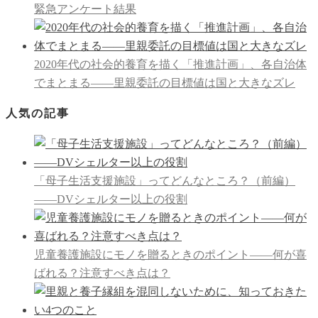
緊急アンケート結果
2020年代の社会的養育を描く「推進計画」、各自治体
でまとまる――里親委託の目標値は国と大きなズレ
人気の記事
「母子生活支援施設」ってどんなところ？（前編）
――DVシェルター以上の役割
児童養護施設にモノを贈るときのポイント――何が喜
ばれる？注意すべき点は？