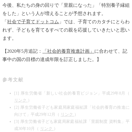
今後、私たちの身の回りで「里親になった」「特別養子縁組
をした」という人が増えることが予想されます。
「
社会で子育てドットコム
」では、子育てのカタチにとらわ
れず、子どもを育てるすべての親を応援していきたいと思い
ます。
【2020年5月追記：
「社会的養育推進計画」
に合わせて、記
事中の国の目標の達成年限を訂正しました。】
参考文献
[1] 厚生労働省「新しい社会的養育ビジョン」平成29年8月（
リンク
）
[2] 厚生労働省子ども家庭局家庭福祉課「社会的養育の推進に
向けて」平成29年12月（
リンク
）
[3] 厚生労働省子ども家庭局家庭福祉課「里親制度 資料集」平
成30年10月（
リンク
）