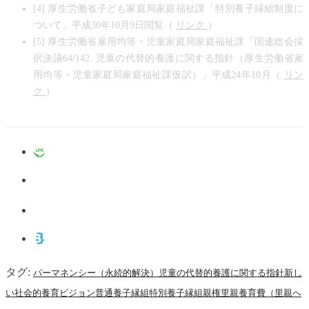
[4] 厚生労働省子ども家庭局家庭福祉課「特別養子縁組制度に
ついて」平成30年10月9日閲覧（
リンク
）
[5] 厚生労働省雇用均等・児童家庭局家庭福祉課「国連総会採
択決議64/142. 児童の代替的養護に関する指針（厚生労働省雇
用均等・児童家庭局家庭福祉課仮訳）」平成24年10月（
リン
ク
）
タグ:
パーマネンシー（永続的解決）
児童の代替的養護に関する指針
新し
い社会的養育ビジョン
普通養子縁組
特別養子縁組
親権
里親
養育費（里親へ