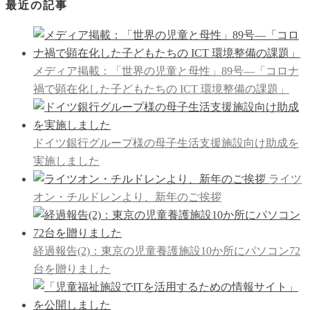
最近の記事
メディア掲載：「世界の児童と母性」89号―「コロナ
禍で顕在化した子どもたちの ICT 環境整備の課題」
ドイツ銀行グループ様の母子生活支援施設向け助成を
実施しました
ライツ
オン・チルドレンより、新年のご挨拶
経過報告(2)：東京の児童養護施設10か所にパソコン72
台を贈りました