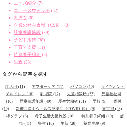
ニーズ紹介
(7)
ニュースウォッチ
(52)
乳児院
(6)
企業の社会貢献（CSR）
(3)
児童養護施設
(39)
子ども虐待
(38)
子育て支援
(11)
特別養子縁組
(6)
里親
(23)
タグから記事を探す
IT活用
(11)
アフターケア
(11)
パソコン
(10)
ライツオン・
チルドレン
(18)
乳児院
(12)
児童相談所
(33)
児童福祉司
(10)
児童養護施設
(40)
厚生労働省
(31)
学校
(9)
寄付
(10)
新型コロナウィルス感染症（COVID-19）
(9)
東京都
(26)
棒グラフ
(8)
母子生活支援施設
(10)
特別養子縁組
(10)
虐
待
(41)
警察
(10)
里親
(28)
養育里親
(9)