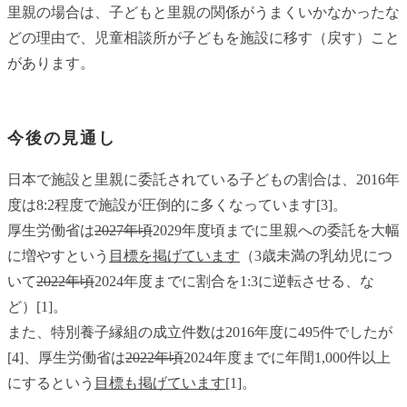
里親の場合は、子どもと里親の関係がうまくいかなかったな
どの理由で、児童相談所が子どもを施設に移す（戻す）こと
があります。
今後の見通し
日本で施設と里親に委託されている子どもの割合は、2016年
度は8:2程度で施設が圧倒的に多くなっています[3]。
厚生労働省は
2027年頃
2029年度頃までに里親への委託を大幅
に増やすという
目標を掲げています
（3歳未満の乳幼児につ
いて
2022年頃
2024年度までに割合を1:3に逆転させる、な
ど）[1]。
また、特別養子縁組の成立件数は2016年度に495件でしたが
[4]、厚生労働省は
2022年頃
2024年度までに年間1,000件以上
にするという
目標も掲げています
[1]。