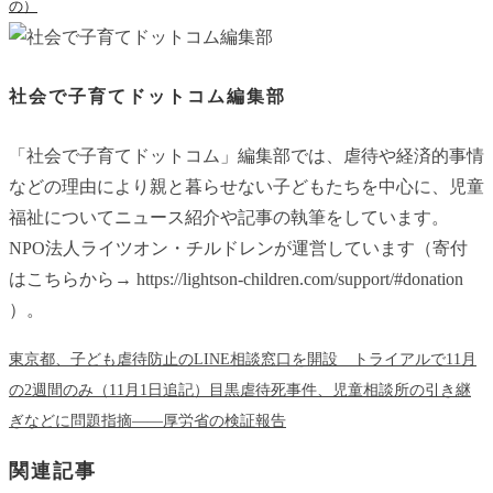
の）
社会で子育てドットコム編集部
「社会で子育てドットコム」編集部では、虐待や経済的事情
などの理由により親と暮らせない子どもたちを中心に、児童
福祉についてニュース紹介や記事の執筆をしています。
NPO法人ライツオン・チルドレンが運営しています（寄付
はこちらから→ https://lightson-children.com/support/#donation
）。
東京都、子ども虐待防止のLINE相談窓口を開設 トライアルで11月
の2週間のみ（11月1日追記）
目黒虐待死事件、児童相談所の引き継
ぎなどに問題指摘――厚労省の検証報告
関連記事