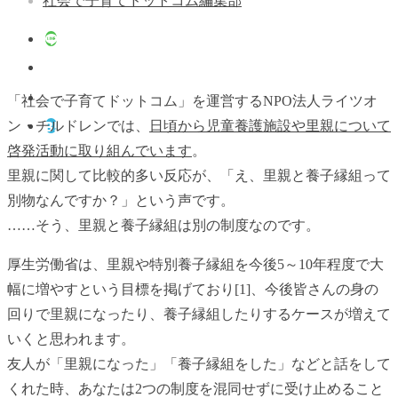
社会で子育てドットコム編集部
「社会で子育てドットコム」を運営するNPO法人ライツオ
ン・チルドレンでは、
日頃から児童養護施設や里親について
啓発活動に取り組んでいます
。
里親に関して比較的多い反応が、「え、里親と養子縁組って
別物なんですか？」という声です。
……そう、里親と養子縁組は別の制度なのです。
厚生労働省は、里親や特別養子縁組を今後5～10年程度で大
幅に増やすという目標を掲げており[1]、今後皆さんの身の
回りで里親になったり、養子縁組したりするケースが増えて
いくと思われます。
友人が「里親になった」「養子縁組をした」などと話をして
くれた時、あなたは2つの制度を混同せずに受け止めること