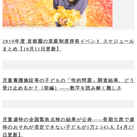
2019年度 首都圏の里親制度啓発イベント スケジュール
まとめ【10月11日更新】
児童養護施設等の子どもの「性的問題」調査結果、どう
受け止めるか？（前編）――数字を読み解く難しさ
児童虐待の全国緊急点検の結果が公表――長期欠席で虐
待のおそれが否定できない子どもが1万2,545人【4月27
日更新】