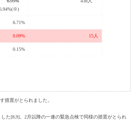
6.95%
438人
6.94%(※)
6.71%
0.09%
15人
0.15%
離す措置がとられました。
した[8,9]。2月以降の一連の緊急点検で同様の措置がとられ