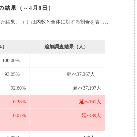
の結果（～4月8日）
った結果。（ ）は内数と全体に対する割合を表しま
%）
追加調査結果（人）
100.00%
93.05%
延べ37,367人
92.60%
延べ37,197人
0.38%
延べ161人
0.07%
延べ39人