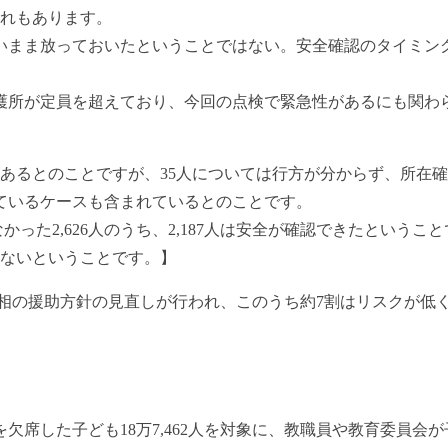
それもあります。
いまま放っておいたということではない。安全確認のタイミン
護所が定員を超えており、今回の点検で緊急性があるにも関わ
予定があるとのことですが、35人については行方が分からず、所在
ているケースも含まれているとのことです。
かった2,626人のうち、2,187人は安全が確認できたということ
いないということです。】
は児相の援助方針の見直しが行われ、このうち約7割はリスクが
を欠席した子ども18万7,462人を対象に、教職員や教育委員