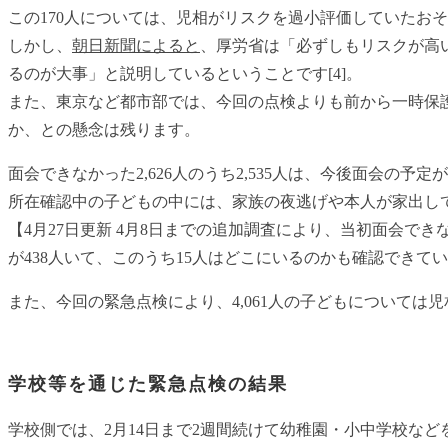
この170人については、児相がリスクを過小評価していたお
しかし、
朝日新聞によると
、厚労省は「必ずしもリスクが高
るのが大事」と説明しているということです[4]。
また、東京など都市部では、今回の点検よりも前から一時保
か、との懸念は残ります。
面会できなかった2,626人のうち2,535人は、今後面会の
所在確認中の子どもの中には、家族の夜逃げや本人が家出し
【4月27日更新 4月8日までの追加調査により、当初面会できな
が438人いて、このうち15人はどこにいるのかも確認できて
また、今回の緊急点検により、4,061人の子どもについて
学校等を通じた緊急点検の結果
学校側では、2月14日まで2週間続けて幼稚園・小中学校など