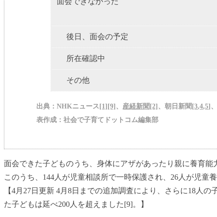
面会できなかった
後日、面会の予定
所在確認中
その他
出典：NHKニュース
[1]
[9]
、
産経新聞[2]
、朝日新聞[
3
,
4
,
5
]
表作成：社会で子育てドットコム編集部
面会できた子どものうち、身体にアザがあったり親に養育能力
このうち、144人が児童相談所で一時保護され、26人が児
【4月27日更新 4月8日までの追加調査により、さらに18人
た子どもは延べ200人を超えました[9]。】