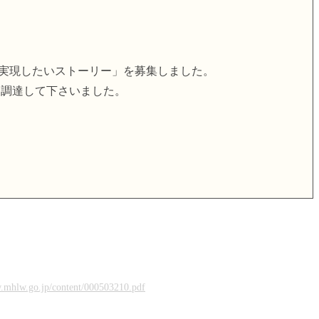
使って実現したいストーリー」を募集しました。
て調達して下さいました。
w.mhlw.go.jp/content/000503210.pdf