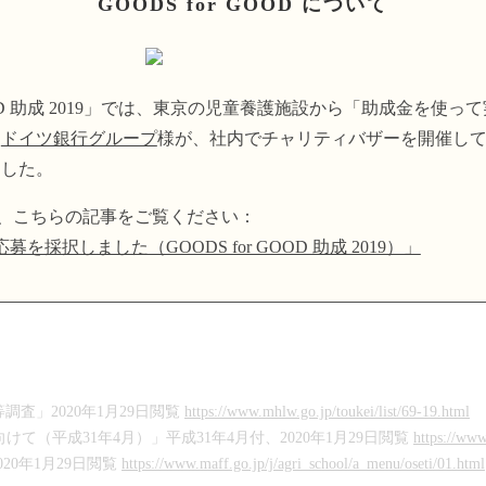
GOODS for GOOD について
 GOOD 助成 2019」では、東京の児童養護施設から「助成金を
る
ドイツ銀行グループ
様が、社内でチャリティバザーを開催し
ました。
ついては、こちらの記事をご覧ください：
択しました（GOODS for GOOD 助成 2019）」
調査」2020年1月29日閲覧
https://www.mhlw.go.jp/toukei/list/69-19.html
て（平成31年4月）」平成31年4月付、2020年1月29日閲覧
https://ww
20年1月29日閲覧
https://www.maff.go.jp/j/agri_school/a_menu/oseti/01.html