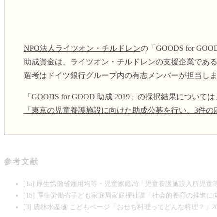
NPO法人ライツオン・チルドレン
の「GOODS for
助成資金は、ライツオン・チルドレンの支援企業であ
選考はドイツ銀行グループ内の有志メンバーが担当し
「GOODS for GOOD 助成 2019」の採択結果に
「東京の児童養護施設に向けた助成公募を行い、3件の応募を採
参考文献
[1a] 厚生労働省雇用均等・児童家庭局「児童養護施設入所児童等
[1b] 厚生労働省子ども家庭局家庭福祉課「社会的養育の推進に向け
[3] 農林水産省 こどもページ「おせち料理ってどんな料理？」20