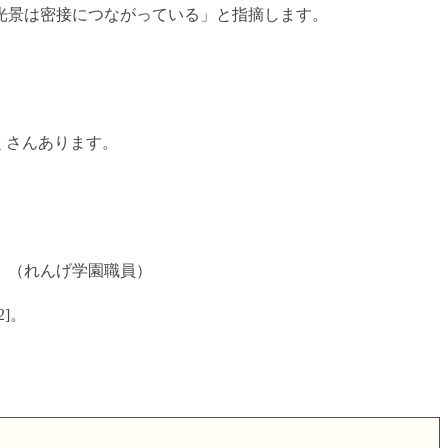
光景は密接につながっている」と指摘します。
くさんあります。
」（れんげ学園職員）
]。
。