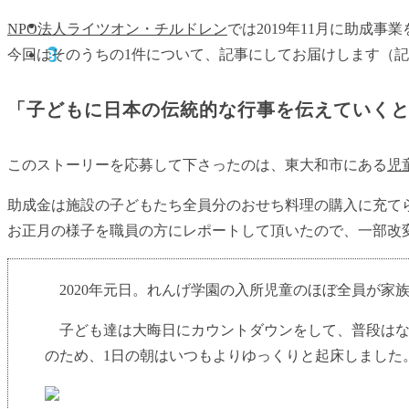
NPO法人ライツオン・チルドレン
では2019年11月に助成
今回はそのうちの1件について、記事にしてお届けします（記
「子どもに日本の伝統的な行事を伝えていく
このストーリーを応募して下さったのは、東大和市にある
児
助成金は施設の子どもたち全員分のおせち料理の購入に充て
お正月の様子を職員の方にレポートして頂いたので、一部改
2020年元日。れんげ学園の入所児童のほぼ全員が家
子ども達は大晦日にカウントダウンをして、普段はな
のため、1日の朝はいつもよりゆっくりと起床しました