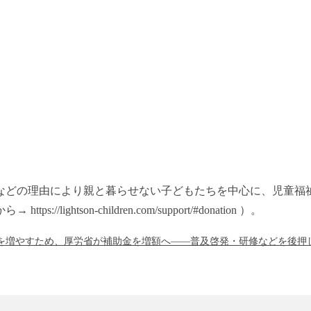
などの理由により親と暮らせない子どもたちを中心に、児童福祉
tson-children.com/support/#donation ）。
を増やすため、厚労省が補助金を増額へ――普及啓発・研修などを後押