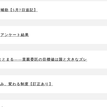
補助【5月7日追記】
急アンケート結果
でまとまる――里親委託の目標値は国と大きなズレ
組み、変わる制度【訂正あり】