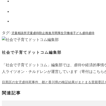
タグ:
児童相談所
児童虐待防止推進月間
厚生労働省
子ども虐待
虐待
社会で子育てドットコム編集部
「社会で子育てドットコム」編集部では、虐待や経済的事情
人ライツオン・チルドレンが運営しています（寄付はこちらから→ https://ligh
目黒区の女児虐待死事件、都と香川県の検証結果がまとまる
里親委託
関連記事