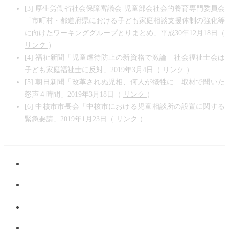
[3] 厚生労働省社会保障審議会 児童部会社会的養育専門委員会
「市町村・都道府県における子ども家庭相談支援体制の強化等
に向けたワーキンググループとりまとめ」平成30年12月18日（
リンク
）
[4] 福祉新聞「児童虐待防止の新資格で激論 社会福祉士会は
子ども家庭福祉士に反対」2019年3月4日（
リンク
）
[5] 朝日新聞「改革されぬ児相、何人が犠牲に 取材で聞いた
怒声４時間」2019年3月18日（
リンク
）
[6] 中核市市長会「中核市における児童相談所の設置に関する
緊急要請」2019年1月23日（
リンク
）