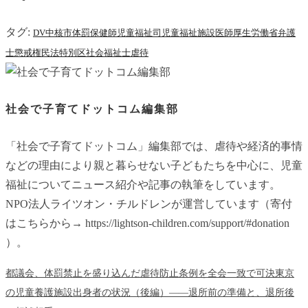
タグ:
DV
中核市
体罰
保健師
児童福祉司
児童福祉施設
医師
厚生労働省
弁護
士
懲戒権
民法
特別区
社会福祉士
虐待
社会で子育てドットコム編集部
「社会で子育てドットコム」編集部では、虐待や経済的事情
などの理由により親と暮らせない子どもたちを中心に、児童
福祉についてニュース紹介や記事の執筆をしています。
NPO法人ライツオン・チルドレンが運営しています（寄付
はこちらから→ https://lightson-children.com/support/#donation
）。
都議会、体罰禁止を盛り込んだ虐待防止条例を全会一致で可決
東京
の児童養護施設出身者の状況（後編）――退所前の準備と、退所後