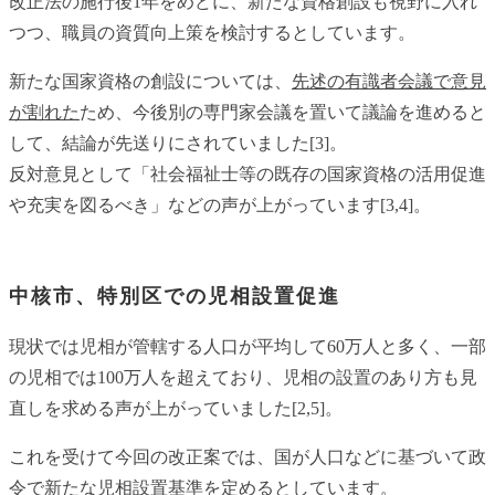
改正法の施行後1年をめどに、新たな資格創設も視野に入れ
つつ、職員の資質向上策を検討するとしています。
新たな国家資格の創設については、
先述の有識者会議で意見
が割れた
ため、今後別の専門家会議を置いて議論を進めると
して、結論が先送りにされていました[3]。
反対意見として「社会福祉士等の既存の国家資格の活用促進
や充実を図るべき」などの声が上がっています[3,4]。
中核市、特別区での児相設置促進
現状では児相が管轄する人口が平均して60万人と多く、一部
の児相では100万人を超えており、児相の設置のあり方も見
直しを求める声が上がっていました[2,5]。
これを受けて今回の改正案では、国が人口などに基づいて政
令で新たな児相設置基準を定めるとしています。