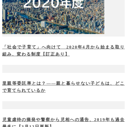
「社会で子育て」へ向けて 2020年4月から始まる取り
組み、変わる制度【訂正あり】
里親等委託率とは？――親と暮らせない子どもは、どこ
で育てられているか
児童虐待の摘発や警察から児相への通告、2019年も過去
最多に【3月12日更新】