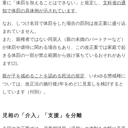
童に「体罰を加えることはできない」と規定し、
文科省の通
知で体罰の具体例が示されています
。
なお、しつけ名目で体罰をした場合の罰則は改正案に盛り込
まれていません。
また、親権者ではない同居人（親の未婚のパートナーなど）
が体罰や虐待に関わる場合もあり、この改正案では家庭で起
きる体罰の一部が禁止範囲から抜け落ちているおそれがあり
ます[2]。
親が子を戒めることを認める民法の規定
、いわゆる懲戒権に
ついては、改正法の施行後2年をめどに見直しを検討すると
しています（付則）。
児相の「介入」「支援」を分離