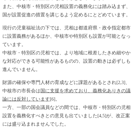
また、中核市・特別区の児相設置の義務化には踏み込まず、
国が設置促進の措置を講じるよう定めるにとどめています。
現行の児童福祉法の下では、児相は都道府県・政令指定都市
に設置義務があるほか、中核市や特別区も設置が可能となっ
ています。
中核市・特別区の児相では、より地域に根差したきめ細やか
な対応ができる可能性があるものの、設置の動きは必ずしも
進んでいません。
財源の確保や専門人材の育成などに課題があるとされ[2,3]、
中核市の市長会は
国に支援を求めており、義務化ありきの議
論には反対しています
[6]。
一方、一部の国会議員などの間では、中核市・特別区の児相
設置を義務化すべきとの意見も出ていました[4,5]が、改正案
には盛り込まれませんでした。