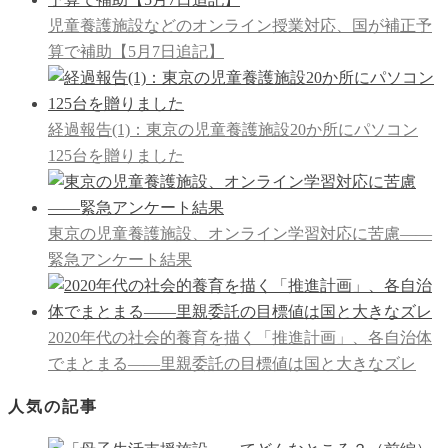
児童養護施設などのオンライン授業対応、国が補正予
算で補助【5月7日追記】
経過報告(1)：東京の児童養護施設20か所にパソコン
125台を贈りました
東京の児童養護施設、オンライン学習対応に苦慮――
緊急アンケート結果
2020年代の社会的養育を描く「推進計画」、各自治体
でまとまる――里親委託の目標値は国と大きなズレ
人気の記事