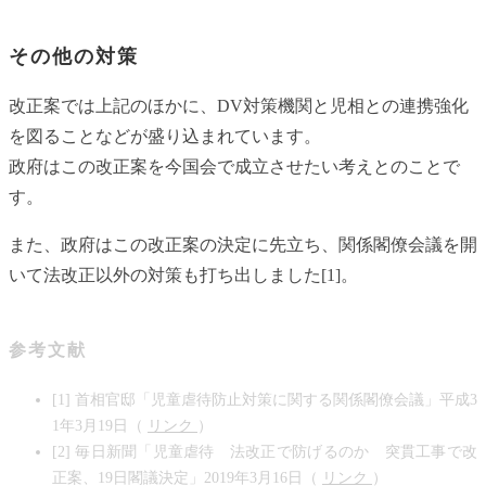
その他の対策
改正案では上記のほかに、DV対策機関と児相との連携強化
を図ることなどが盛り込まれています。
政府はこの改正案を今国会で成立させたい考えとのことで
す。
また、政府はこの改正案の決定に先立ち、関係閣僚会議を開
いて法改正以外の対策も打ち出しました[1]。
参考文献
[1] 首相官邸「児童虐待防止対策に関する関係閣僚会議」平成3
1年3月19日（
リンク
）
[2] 毎日新聞「児童虐待 法改正で防げるのか 突貫工事で改
正案、19日閣議決定」2019年3月16日（
リンク
）