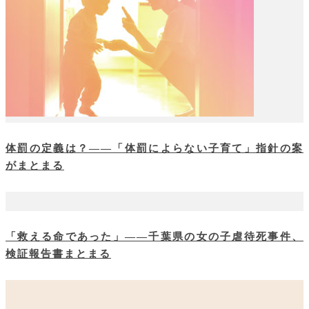
体罰の定義は？――「体罰によらない子育て」指針の案
がまとまる
「救える命であった」――千葉県の女の子虐待死事件、
検証報告書まとまる