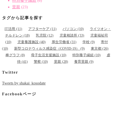
特別養子縁組
(6)
里親
(23)
タグから記事を探す
IT活用
(11)
アフターケア
(11)
パソコン
(10)
ライツオン・
チルドレン
(18)
乳児院
(12)
児童相談所
(33)
児童福祉司
(10)
児童養護施設
(40)
厚生労働省
(31)
学校
(9)
寄付
(10)
新型コロナウィルス感染症（COVID-19）
(9)
東京都
(26)
棒グラフ
(8)
母子生活支援施設
(10)
特別養子縁組
(10)
虐
待
(41)
警察
(10)
里親
(28)
養育里親
(9)
Twitter
Tweets by shakai_kosodate
Facebookページ