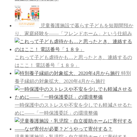
児童養護施設で暮らす子どもを短期間預か
り、家庭経験を――「フレンドホーム」という仕組み
これって子ども虐待かも…と思ったとき、連絡するの
はここ！ 電話番号「１８９」
特別
養子縁組の対象拡大、2020年4月から施行
一時保護中のストレスや不安を少しでも軽減させるた
めに――「一時保護委託」の環境整備
児童養護施設・乳児院・自立援助ホームに寄付する