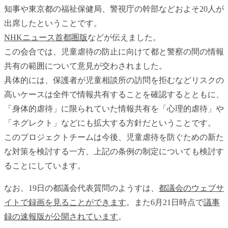
知事や東京都の福祉保健局、警視庁の幹部などおよそ20人が
出席したということです。
NHKニュース首都圏版
などが伝えました。
この会合では、児童虐待の防止に向けて都と警察の間の情報
共有の範囲について意見が交わされました。
具体的には、保護者が児童相談所の訪問を拒むなどリスクの
高いケースは全件で情報共有することを確認するとともに、
「身体的虐待」に限られていた情報共有を「心理的虐待」や
「ネグレクト」などにも拡大する方針だということです。
このプロジェクトチームは今後、児童虐待を防ぐための新た
な対策を検討する一方、上記の条例の制定についても検討す
ることにしています。
なお、19日の都議会代表質問のようすは、
都議会のウェブサ
イトで録画を見ることができます
。また6月21日時点で
議事
録の速報版が公開されています
。