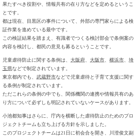
果たすべき役割や、情報共有の在り方などを定めるというこ
とです。
都は現在、目黒区の事件について、外部の専門家らによる検
証作業を進めている最中です。
この検証結果を踏まえ、有識者でつくる検討部会で条例案の
内容を検討し、都民の意見も募るということです。
児童虐待防止に関する条例は、
大阪府
、
大阪市
、
横浜市
、
埼
玉県
などで制定されています。
東京都内でも、
武蔵野市
などで児童虐待と子育て支援に関す
る条例が制定されています。
ただこれらの条例の中でも、関係機関の連携や情報共有のあ
り方について必ずしも明記されていないケースがあります。
小池都知事はさらに、庁内を横断した虐待防止のためのプロ
ジェクトチームも立ち上げる方針を示しました。
このプロジェクトチームは21日に初会合を開き、川澄俊文副