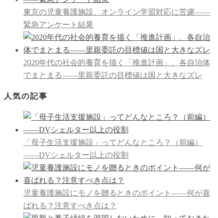
東京の児童養護施設、オンライン学習対応に苦慮――
緊急アンケート結果
2020年代の社会的養育を描く「推進計画」、各自治体
でまとまる――里親委託の目標値は国と大きなズレ
人気の記事
「母子生活支援施設」ってどんなところ？（前編）
――DVシェルター以上の役割
児童養護施設にモノを贈るときのポイント――何が喜
ばれる？注意すべき点は？