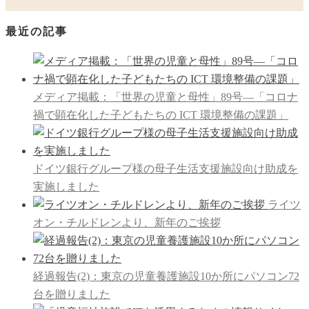
最近の記事
メディア掲載：「世界の児童と母性」89号―「コロナ
禍で顕在化した子どもたちの ICT 環境整備の課題」
ドイツ銀行グループ様の母子生活支援施設向け助成を
実施しました
ライツ
オン・チルドレンより、新年のご挨拶
経過報告(2)：東京の児童養護施設10か所にパソコン72
台を贈りました