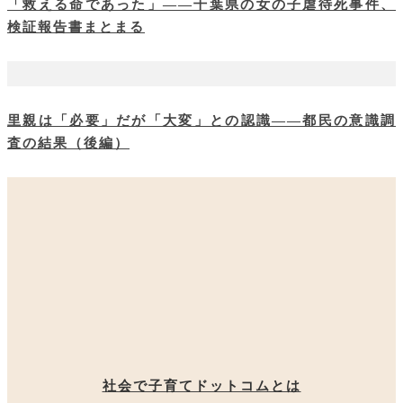
「救える命であった」――千葉県の女の子虐待死事件、
検証報告書まとまる
里親は「必要」だが「大変」との認識――都民の意識調
査の結果（後編）
社会で子育てドットコムとは