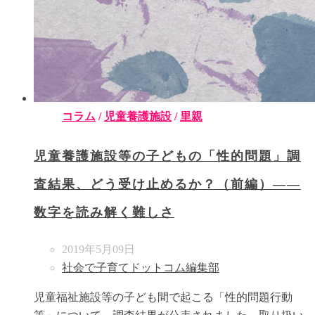
コラム
/
児童養護施設
/
里親
児童養護施設等の子どもの「性的問題」調
査結果、どう受け止めるか？（前編）――
数字を読み解く難しさ
2019年5月09日
社会で子育てドットコム編集部
児童福祉施設等の子ども間で起こる「性的問題行動