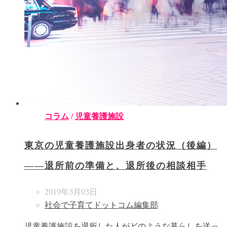
コラム
/
児童養護施設
東京の児童養護施設出身者の状況（後編）
――退所前の準備と、退所後の相談相手
2019年3月03日
社会で子育てドットコム編集部
児童養護施設を退所した人がどのような暮らしを送っ