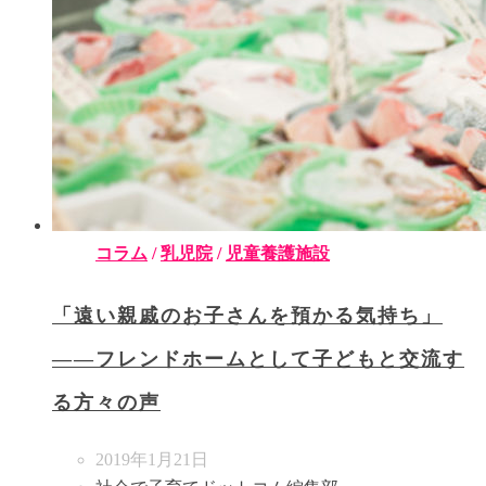
コラム
/
乳児院
/
児童養護施設
「遠い親戚のお子さんを預かる気持ち」
――フレンドホームとして子どもと交流す
る方々の声
2019年1月21日