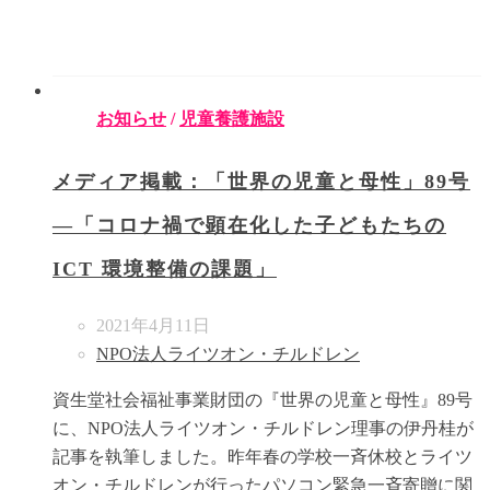
お知らせ
/
児童養護施設
メディア掲載：「世界の児童と母性」89号
―「コロナ禍で顕在化した子どもたちの
ICT 環境整備の課題」
2021年4月11日
NPO法人ライツオン・チルドレン
資生堂社会福祉事業財団の『世界の児童と母性』89号
に、NPO法人ライツオン・チルドレン理事の伊丹桂が
記事を執筆しました。昨年春の学校一斉休校とライツ
オン・チルドレンが行ったパソコン緊急一斉寄贈に関