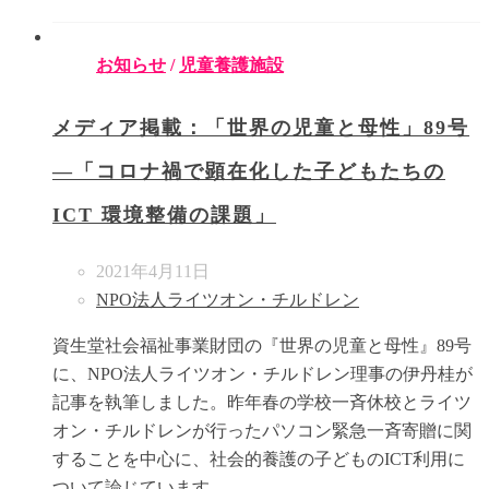
お知らせ
/
児童養護施設
メディア掲載：「世界の児童と母性」89号
―「コロナ禍で顕在化した子どもたちの
ICT 環境整備の課題」
2021年4月11日
NPO法人ライツオン・チルドレン
資生堂社会福祉事業財団の『世界の児童と母性』89号
に、NPO法人ライツオン・チルドレン理事の伊丹桂が
記事を執筆しました。昨年春の学校一斉休校とライツ
オン・チルドレンが行ったパソコン緊急一斉寄贈に関
することを中心に、社会的養護の子どものICT利用に
ついて論じています。