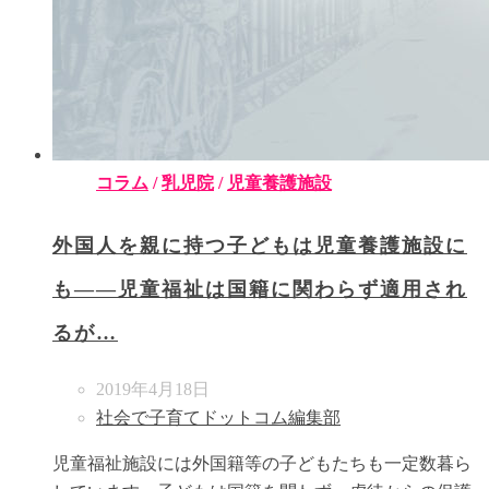
コラム
/
乳児院
/
児童養護施設
外国人を親に持つ子どもは児童養護施設に
も――児童福祉は国籍に関わらず適用され
るが…
2019年4月18日
社会で子育てドットコム編集部
児童福祉施設には外国籍等の子どもたちも一定数暮ら